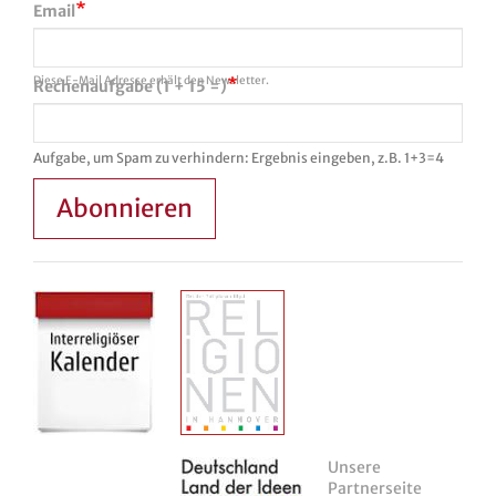
Email
Diese E-Mail Adresse erhält den Newsletter.
Rechenaufgabe (1 + 15 =)
Aufgabe, um Spam zu verhindern: Ergebnis eingeben, z.B. 1+3=4
Abonnieren
Unsere
Partnerseite