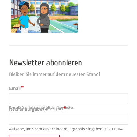
Newsletter abonnieren
Bleiben Sie immer auf dem neuesten Stand!
Email
Diese E-Mail Adresse erhält den Newsletter.
Rechenaufgabe (4 + 11 =)
Aufgabe, um Spam zu verhindern: Ergebnis eingeben, z.B. 1+3=4